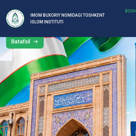
b
BOSH
IMOM BUXORIY NOMIDAGI TOSHKENT
Barcha
ISLOM INSTITUTI
al
yangiliklar
ar
Batafsil
o‘
rt
a
si
d