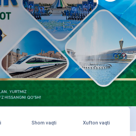
i
Shom vaqti
Xufton vaqti