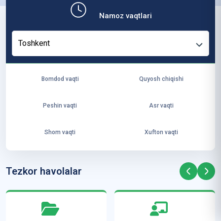
b,
Namoz vaqtlari
ya
ng
Toshkent
i
ha
yo
Bomdod vaqti
Quyosh chiqishi
t
va
Peshin vaqti
Asr vaqti
ke
laj
Shom vaqti
Xufton vaqti
ak
ya
ra
Tezkor havolalar
ta
mi
z”