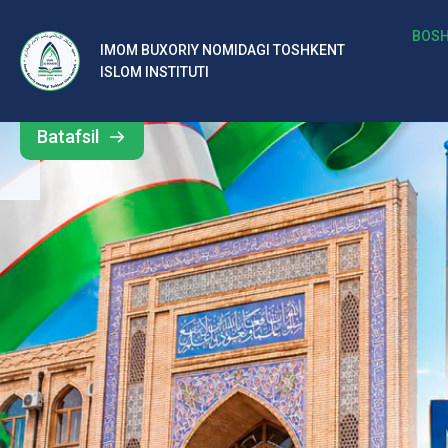
b
BOSH
IMOM BUXORIY NOMIDAGI TOSHKENT
Barcha
ISLOM INSTITUTI
al
yangiliklar
ar
Batafsil
o‘
rt
a
si
d