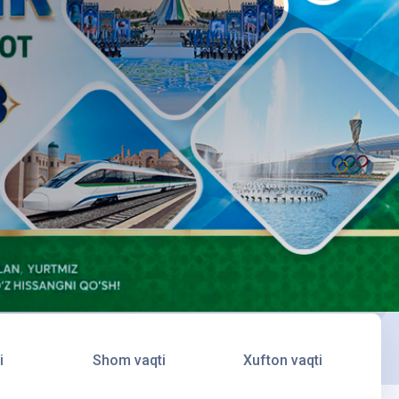
i
Shom vaqti
Xufton vaqti