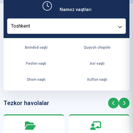
b,
Namoz vaqtlari
ya
ng
Toshkent
i
ha
yo
Bomdod vaqti
Quyosh chiqishi
t
va
Peshin vaqti
Asr vaqti
ke
laj
Shom vaqti
Xufton vaqti
ak
ya
ra
Tezkor havolalar
ta
mi
z”