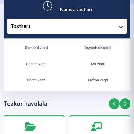
b,
Namoz vaqtlari
ya
ng
Toshkent
i
ha
yo
Bomdod vaqti
Quyosh chiqishi
t
va
Peshin vaqti
Asr vaqti
ke
laj
Shom vaqti
Xufton vaqti
ak
ya
ra
Tezkor havolalar
ta
mi
z”