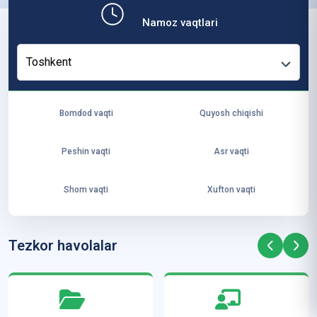
b,
Namoz vaqtlari
ya
ng
Toshkent
i
ha
yo
Bomdod vaqti
Quyosh chiqishi
t
va
Peshin vaqti
Asr vaqti
ke
laj
Shom vaqti
Xufton vaqti
ak
ya
ra
Tezkor havolalar
ta
mi
z”