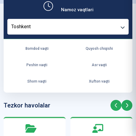
b,
Namoz vaqtlari
ya
ng
Toshkent
i
ha
yo
Bomdod vaqti
Quyosh chiqishi
t
va
Peshin vaqti
Asr vaqti
ke
laj
Shom vaqti
Xufton vaqti
ak
ya
ra
Tezkor havolalar
ta
mi
z”