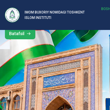
b
BOSH
IMOM BUXORIY NOMIDAGI TOSHKENT
Barcha
ISLOM INSTITUTI
al
yangiliklar
ar
Batafsil
o‘
rt
a
si
d