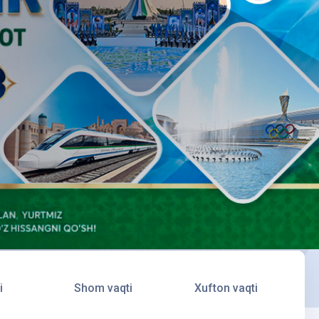
i
Shom vaqti
Xufton vaqti