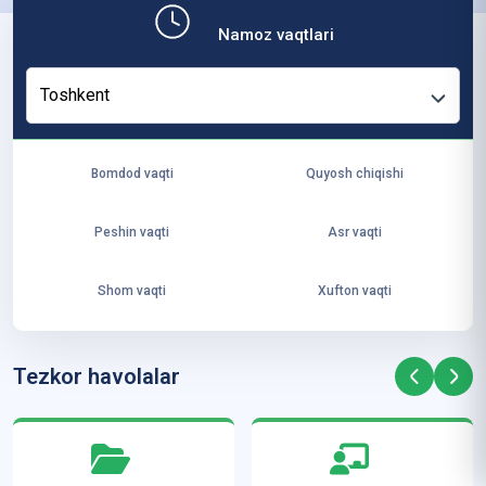
b,
Namoz vaqtlari
ya
ng
Toshkent
i
ha
yo
Bomdod vaqti
Quyosh chiqishi
t
va
Peshin vaqti
Asr vaqti
ke
laj
Shom vaqti
Xufton vaqti
ak
ya
ra
Tezkor havolalar
ta
mi
z”