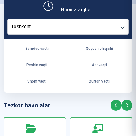
b,
Namoz vaqtlari
ya
ng
Toshkent
i
ha
yo
Bomdod vaqti
Quyosh chiqishi
t
va
Peshin vaqti
Asr vaqti
ke
laj
Shom vaqti
Xufton vaqti
ak
ya
ra
Tezkor havolalar
ta
mi
z”