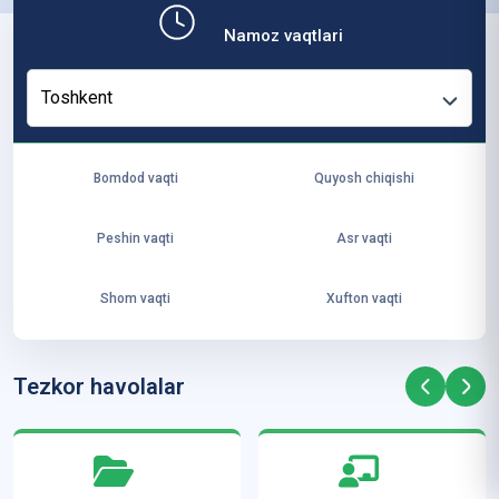
b,
Namoz vaqtlari
ya
ng
Toshkent
i
ha
yo
Bomdod vaqti
Quyosh chiqishi
t
va
Peshin vaqti
Asr vaqti
ke
laj
Shom vaqti
Xufton vaqti
ak
ya
ra
Tezkor havolalar
ta
mi
z”