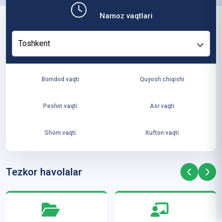
b,
Namoz vaqtlari
ya
ng
Toshkent
i
ha
yo
Bomdod vaqti
Quyosh chiqishi
t
va
Peshin vaqti
Asr vaqti
ke
laj
Shom vaqti
Xufton vaqti
ak
ya
ra
Tezkor havolalar
ta
mi
z”