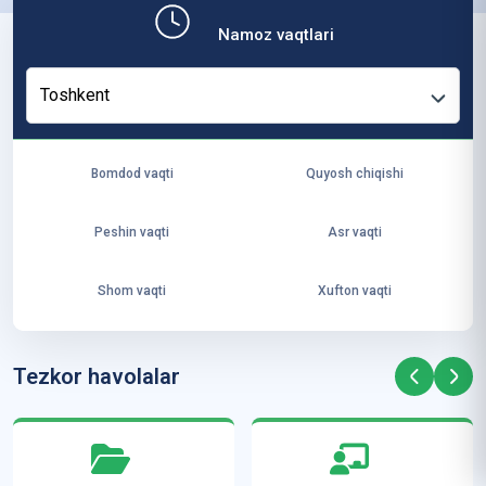
b,
Namoz vaqtlari
ya
ng
Toshkent
i
ha
yo
Bomdod vaqti
Quyosh chiqishi
t
va
Peshin vaqti
Asr vaqti
ke
laj
Shom vaqti
Xufton vaqti
ak
ya
ra
Tezkor havolalar
ta
mi
z”