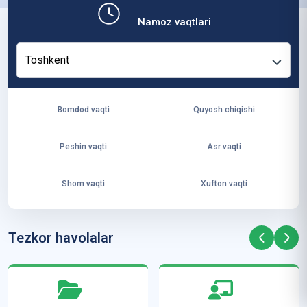
b,
Namoz vaqtlari
ya
ng
Toshkent
i
ha
yo
Bomdod vaqti
Quyosh chiqishi
t
va
Peshin vaqti
Asr vaqti
ke
laj
Shom vaqti
Xufton vaqti
ak
ya
ra
Tezkor havolalar
ta
mi
z”