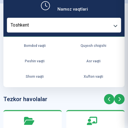
b,
Namoz vaqtlari
ya
ng
Toshkent
i
ha
yo
Bomdod vaqti
Quyosh chiqishi
t
va
Peshin vaqti
Asr vaqti
ke
laj
Shom vaqti
Xufton vaqti
ak
ya
ra
Tezkor havolalar
ta
mi
z”