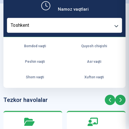
b,
Namoz vaqtlari
ya
ng
Toshkent
i
ha
yo
Bomdod vaqti
Quyosh chiqishi
t
va
Peshin vaqti
Asr vaqti
ke
laj
Shom vaqti
Xufton vaqti
ak
ya
ra
Tezkor havolalar
ta
mi
z”