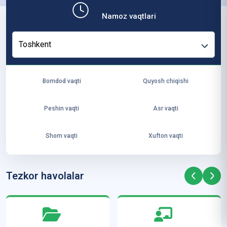
b,
Namoz vaqtlari
ya
ng
Toshkent
i
ha
yo
Bomdod vaqti
Quyosh chiqishi
t
va
Peshin vaqti
Asr vaqti
ke
laj
Shom vaqti
Xufton vaqti
ak
ya
ra
Tezkor havolalar
ta
mi
z”