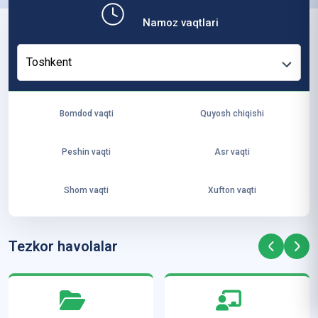
b,
Namoz vaqtlari
ya
ng
Toshkent
i
ha
yo
Bomdod vaqti
Quyosh chiqishi
t
va
Peshin vaqti
Asr vaqti
ke
laj
Shom vaqti
Xufton vaqti
ak
ya
ra
Tezkor havolalar
ta
mi
z”