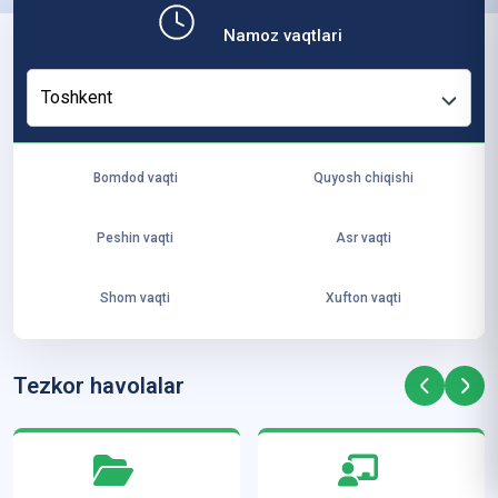
b,
Namoz vaqtlari
ya
ng
Toshkent
i
ha
yo
Bomdod vaqti
Quyosh chiqishi
t
va
Peshin vaqti
Asr vaqti
ke
laj
Shom vaqti
Xufton vaqti
ak
ya
ra
Tezkor havolalar
ta
mi
z”