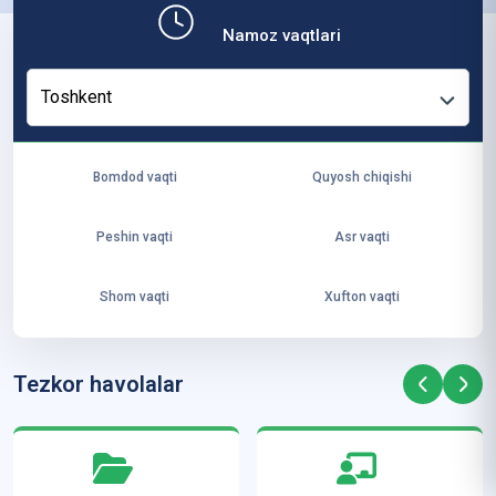
b,
Namoz vaqtlari
ya
ng
Toshkent
i
ha
yo
Bomdod vaqti
Quyosh chiqishi
t
va
Peshin vaqti
Asr vaqti
ke
laj
Shom vaqti
Xufton vaqti
ak
ya
ra
Tezkor havolalar
ta
mi
z”