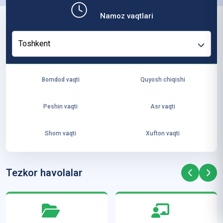
b,
Namoz vaqtlari
ya
ng
Toshkent
i
ha
yo
Bomdod vaqti
Quyosh chiqishi
t
va
Peshin vaqti
Asr vaqti
ke
laj
Shom vaqti
Xufton vaqti
ak
ya
ra
Tezkor havolalar
ta
mi
z”