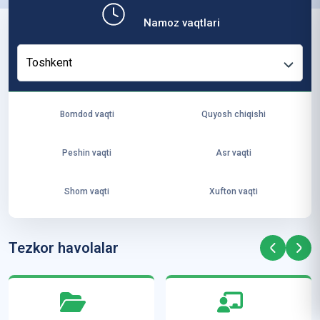
b,
Namoz vaqtlari
ya
ng
Toshkent
i
ha
yo
Bomdod vaqti
Quyosh chiqishi
t
va
Peshin vaqti
Asr vaqti
ke
laj
Shom vaqti
Xufton vaqti
ak
ya
ra
Tezkor havolalar
ta
mi
z”