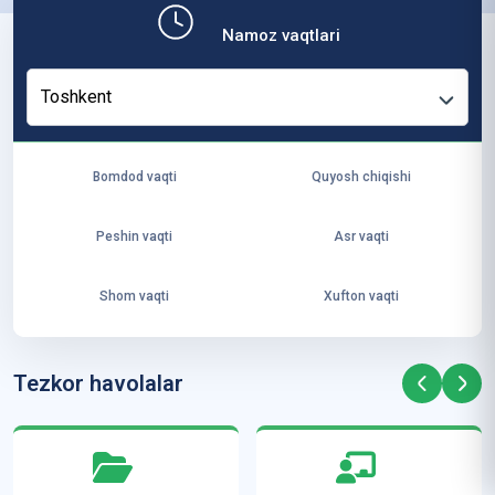
b,
Namoz vaqtlari
ya
ng
Toshkent
i
ha
yo
Bomdod vaqti
Quyosh chiqishi
t
va
Peshin vaqti
Asr vaqti
ke
laj
Shom vaqti
Xufton vaqti
ak
ya
ra
Tezkor havolalar
ta
mi
z”