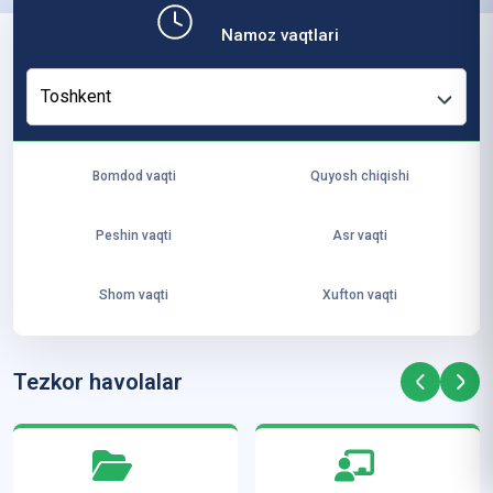
b,
Namoz vaqtlari
ya
ng
Toshkent
i
ha
yo
Bomdod vaqti
Quyosh chiqishi
t
va
Peshin vaqti
Asr vaqti
ke
laj
Shom vaqti
Xufton vaqti
ak
ya
ra
Tezkor havolalar
ta
mi
z”