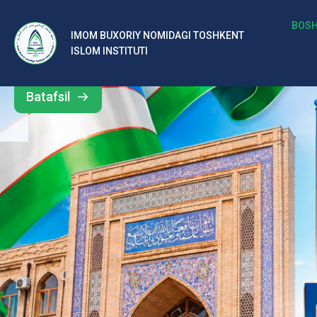
b
BOSH
IMOM BUXORIY NOMIDAGI TOSHKENT
Barcha
ISLOM INSTITUTI
al
yangiliklar
ar
Batafsil
o‘
rt
a
si
d