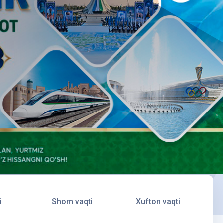
i
Shom vaqti
Xufton vaqti