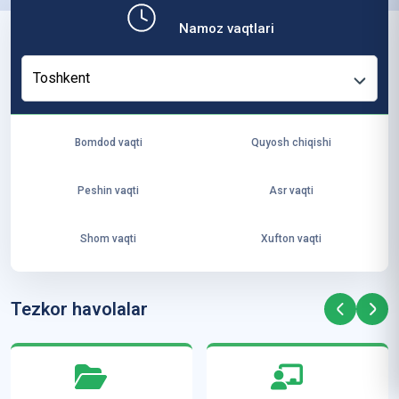
b,
Namoz vaqtlari
ya
ng
Toshkent
i
ha
yo
Bomdod vaqti
Quyosh chiqishi
t
va
Peshin vaqti
Asr vaqti
ke
laj
Shom vaqti
Xufton vaqti
ak
ya
ra
Tezkor havolalar
ta
mi
z”