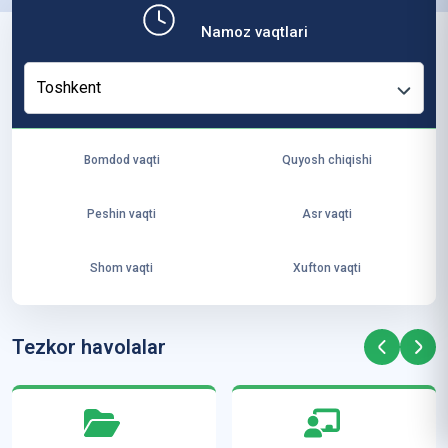
b,
Namoz vaqtlari
ya
ng
Toshkent
i
ha
yo
Bomdod vaqti
Quyosh chiqishi
t
va
Peshin vaqti
Asr vaqti
ke
laj
Shom vaqti
Xufton vaqti
ak
ya
ra
Tezkor havolalar
ta
mi
z”