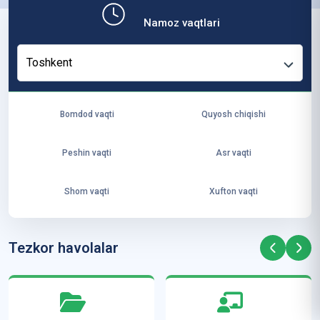
b,
Namoz vaqtlari
ya
ng
Toshkent
i
ha
yo
Bomdod vaqti
Quyosh chiqishi
t
va
Peshin vaqti
Asr vaqti
ke
laj
Shom vaqti
Xufton vaqti
ak
ya
ra
Tezkor havolalar
ta
mi
z”