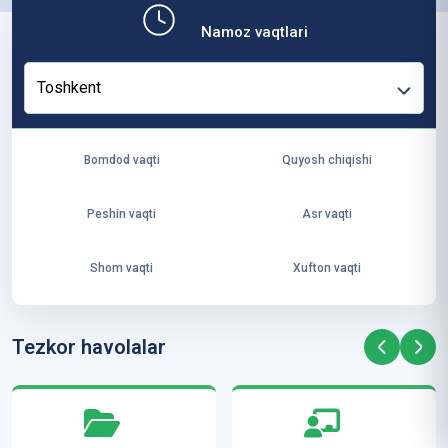
b,
Namoz vaqtlari
ya
ng
Toshkent
i
ha
yo
Bomdod vaqti
Quyosh chiqishi
t
va
Peshin vaqti
Asr vaqti
ke
laj
Shom vaqti
Xufton vaqti
ak
ya
ra
Tezkor havolalar
ta
mi
z”