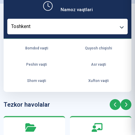
b,
Namoz vaqtlari
ya
ng
Toshkent
i
ha
yo
Bomdod vaqti
Quyosh chiqishi
t
va
Peshin vaqti
Asr vaqti
ke
laj
Shom vaqti
Xufton vaqti
ak
ya
ra
Tezkor havolalar
ta
mi
z”