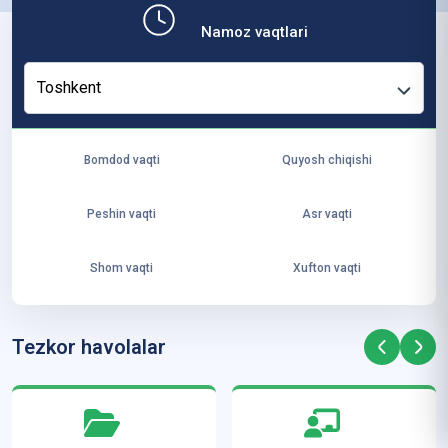
b,
Namoz vaqtlari
ya
ng
Toshkent
i
ha
yo
Bomdod vaqti
Quyosh chiqishi
t
va
Peshin vaqti
Asr vaqti
ke
laj
Shom vaqti
Xufton vaqti
ak
ya
ra
Tezkor havolalar
ta
mi
z”