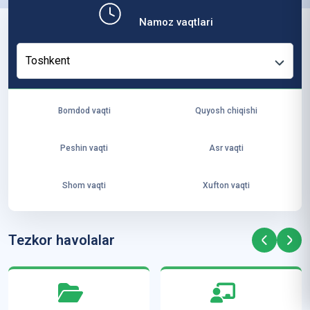
b,
Namoz vaqtlari
ya
ng
Toshkent
i
ha
yo
Bomdod vaqti
Quyosh chiqishi
t
va
Peshin vaqti
Asr vaqti
ke
laj
Shom vaqti
Xufton vaqti
ak
ya
ra
Tezkor havolalar
ta
mi
z”