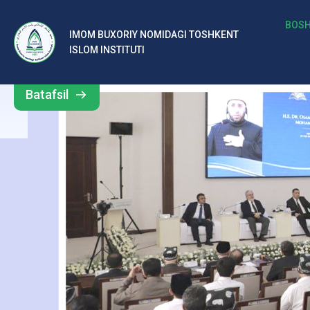
м
BOSH
IMOM BUXORIY NOMIDAGI TOSHKENT
Barcha
ISLOM INSTITUTI
и
yangiliklar
з
Batafsil
ш
а
ҳ
р
и