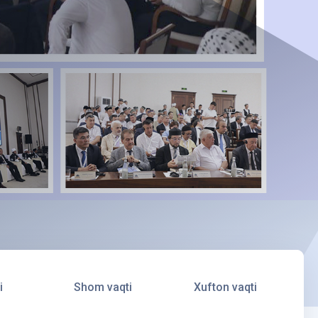
i
Shom vaqti
Xufton vaqti