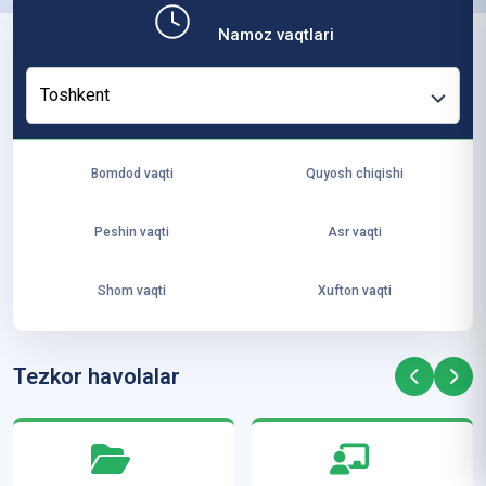
b,
Namoz vaqtlari
ya
ng
Toshkent
i
ha
yo
Bomdod vaqti
Quyosh chiqishi
t
va
Peshin vaqti
Asr vaqti
ke
laj
Shom vaqti
Xufton vaqti
ak
ya
ra
Tezkor havolalar
ta
mi
z”