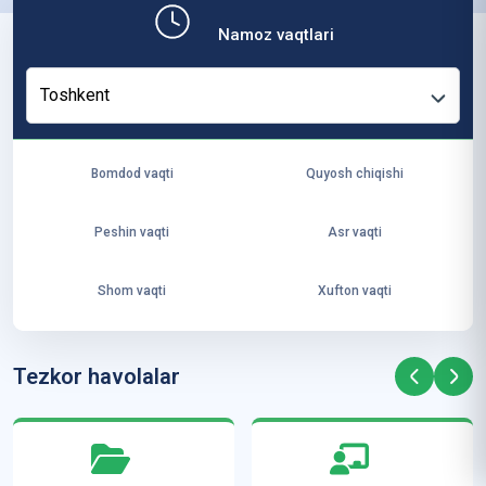
b,
Namoz vaqtlari
ya
ng
Toshkent
i
ha
yo
Bomdod vaqti
Quyosh chiqishi
t
va
Peshin vaqti
Asr vaqti
ke
laj
Shom vaqti
Xufton vaqti
ak
ya
ra
Tezkor havolalar
ta
mi
z”