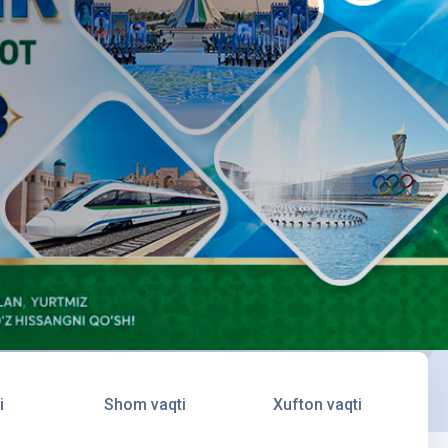
i
Shom vaqti
Xufton vaqti