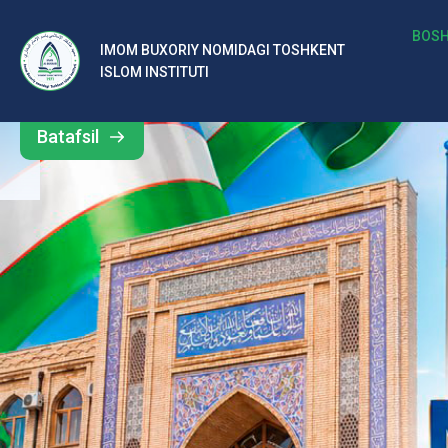
b
BOSH
IMOM BUXORIY NOMIDAGI TOSHKENT
Barcha
ISLOM INSTITUTI
al
yangiliklar
ar
Batafsil
o‘
rt
a
si
d