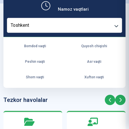
b,
Namoz vaqtlari
ya
ng
Toshkent
i
ha
yo
Bomdod vaqti
Quyosh chiqishi
t
va
Peshin vaqti
Asr vaqti
ke
laj
Shom vaqti
Xufton vaqti
ak
ya
ra
Tezkor havolalar
ta
mi
z”