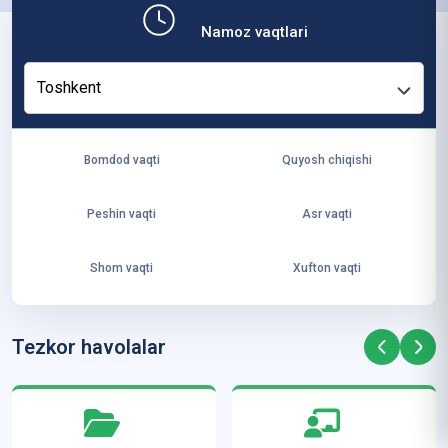
b,
Namoz vaqtlari
ya
ng
Toshkent
i
ha
yo
Bomdod vaqti
Quyosh chiqishi
t
va
Peshin vaqti
Asr vaqti
ke
laj
Shom vaqti
Xufton vaqti
ak
ya
ra
Tezkor havolalar
ta
mi
z”