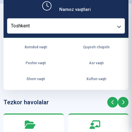
b,
Namoz vaqtlari
ya
ng
Toshkent
i
ha
yo
Bomdod vaqti
Quyosh chiqishi
t
va
Peshin vaqti
Asr vaqti
ke
laj
Shom vaqti
Xufton vaqti
ak
ya
ra
Tezkor havolalar
ta
mi
z”