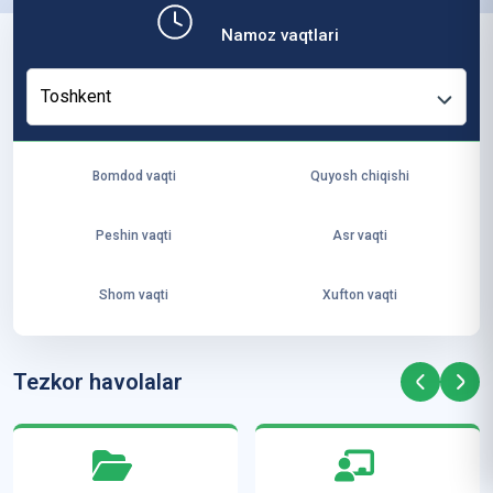
b,
Namoz vaqtlari
ya
ng
Toshkent
i
ha
yo
Bomdod vaqti
Quyosh chiqishi
t
va
Peshin vaqti
Asr vaqti
ke
laj
Shom vaqti
Xufton vaqti
ak
ya
ra
Tezkor havolalar
ta
mi
z”