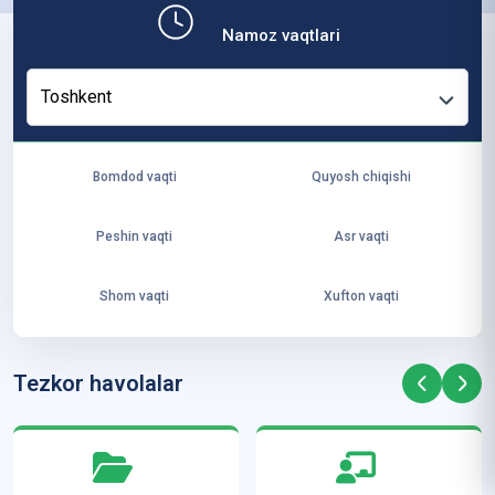
b,
Namoz vaqtlari
ya
ng
Toshkent
i
ha
yo
Bomdod vaqti
Quyosh chiqishi
t
va
Peshin vaqti
Asr vaqti
ke
laj
Shom vaqti
Xufton vaqti
ak
ya
ra
Tezkor havolalar
ta
mi
z”