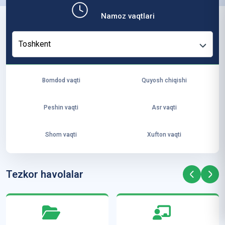
b,
Namoz vaqtlari
ya
ng
Toshkent
i
ha
yo
Bomdod vaqti
Quyosh chiqishi
t
va
Peshin vaqti
Asr vaqti
ke
laj
Shom vaqti
Xufton vaqti
ak
ya
ra
Tezkor havolalar
ta
mi
z”