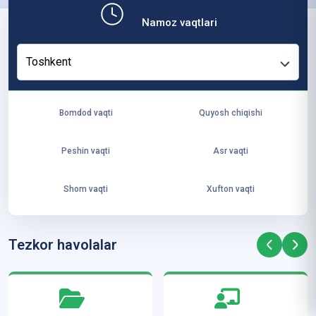
b,
Namoz vaqtlari
ya
ng
Toshkent
i
ha
yo
Bomdod vaqti
Quyosh chiqishi
t
va
Peshin vaqti
Asr vaqti
ke
laj
Shom vaqti
Xufton vaqti
ak
ya
ra
Tezkor havolalar
ta
mi
z”