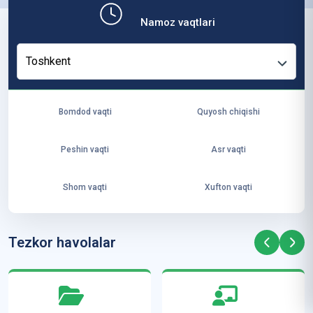
b,
Namoz vaqtlari
ya
ng
Toshkent
i
ha
yo
Bomdod vaqti
Quyosh chiqishi
t
va
Peshin vaqti
Asr vaqti
ke
laj
Shom vaqti
Xufton vaqti
ak
ya
ra
Tezkor havolalar
ta
mi
z”