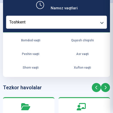
b,
Namoz vaqtlari
ya
ng
Toshkent
i
ha
yo
Bomdod vaqti
Quyosh chiqishi
t
va
Peshin vaqti
Asr vaqti
ke
laj
Shom vaqti
Xufton vaqti
ak
ya
ra
Tezkor havolalar
ta
mi
z”