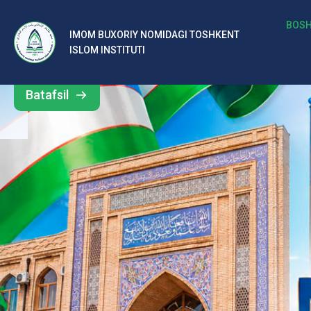
b
BOSH
IMOM BUXORIY NOMIDAGI TOSHKENT
Barcha
ISLOM INSTITUTI
al
yangiliklar
ar
Batafsil
o‘
rt
a
si
d