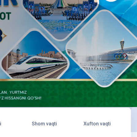
i
Shom vaqti
Xufton vaqti