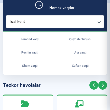
b,
Namoz vaqtlari
ya
ng
Toshkent
i
ha
yo
Bomdod vaqti
Quyosh chiqishi
t
va
Peshin vaqti
Asr vaqti
ke
laj
Shom vaqti
Xufton vaqti
ak
ya
ra
Tezkor havolalar
ta
mi
z”