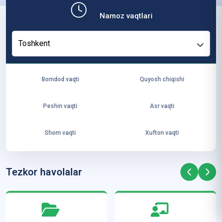
b,
Namoz vaqtlari
ya
ng
Toshkent
i
ha
yo
Bomdod vaqti
Quyosh chiqishi
t
va
Peshin vaqti
Asr vaqti
ke
laj
Shom vaqti
Xufton vaqti
ak
ya
ra
Tezkor havolalar
ta
mi
z”