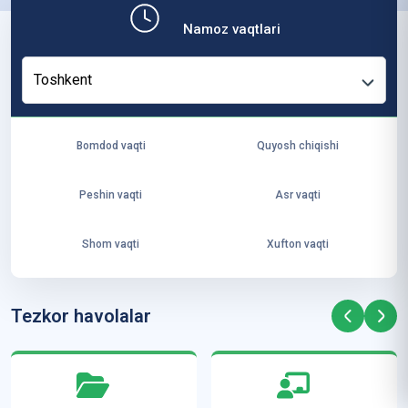
b,
Namoz vaqtlari
ya
ng
Toshkent
i
ha
yo
Bomdod vaqti
Quyosh chiqishi
t
va
Peshin vaqti
Asr vaqti
ke
laj
Shom vaqti
Xufton vaqti
ak
ya
ra
Tezkor havolalar
ta
mi
z”