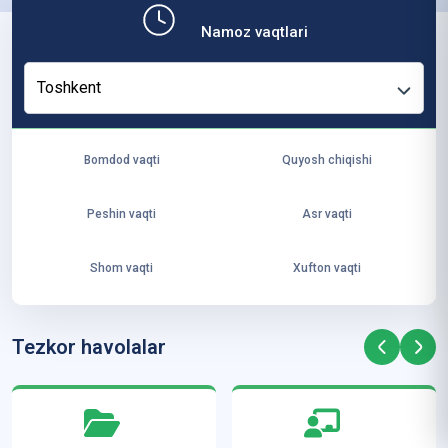
b,
Namoz vaqtlari
ya
ng
Toshkent
i
ha
yo
Bomdod vaqti
Quyosh chiqishi
t
va
Peshin vaqti
Asr vaqti
ke
laj
Shom vaqti
Xufton vaqti
ak
ya
ra
Tezkor havolalar
ta
mi
z”